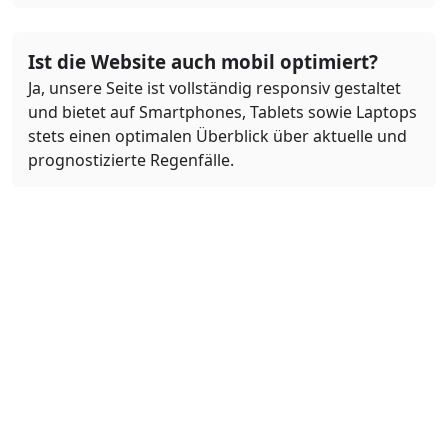
Ist die Website auch mobil optimiert?
Ja, unsere Seite ist vollständig responsiv gestaltet
und bietet auf Smartphones, Tablets sowie Laptops
stets einen optimalen Überblick über aktuelle und
prognostizierte Regenfälle.
Was bedeuten die Farben auf der
Regenkarte?
Die Farben auf der Regenkarte repräsentieren
verschiedene Intensitäten von Niederschlag.
Beispielsweise stehen verschiedene Blautöne für
leichte bis starke Regenfälle, während weitere
Farbabstufungen andere Formen des
Niederschlags, wie Schnee oder Hagel,
visualisieren. Die Legende auf der Karte erklärt im