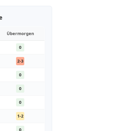
e
Übermorgen
0
2-3
0
0
0
1-2
0