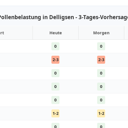
Pollenbelastung in Delligsen - 3-Tages-Vorhersag
rt
Heute
Morgen
0
0
2-3
2-3
0
0
0
0
0
0
1-2
1-2
0
0