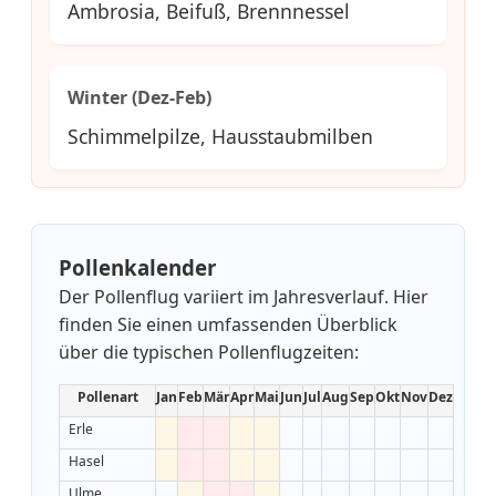
Ambrosia, Beifuß, Brennnessel
Winter (Dez-Feb)
Schimmelpilze, Hausstaubmilben
Pollenkalender
Der Pollenflug variiert im Jahresverlauf. Hier
finden Sie einen umfassenden Überblick
über die typischen Pollenflugzeiten:
Pollenart
Jan
Feb
Mär
Apr
Mai
Jun
Jul
Aug
Sep
Okt
Nov
Dez
Erle
Hasel
Ulme