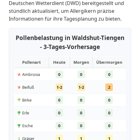
Deutschen Wetterdient (DWD) bereitgestellt und
stündlich aktualisiert, um Allergikern präzise
Informationen für ihre Tagesplanung zu bieten.
Pollenbelastung in Waldshut-Tiengen
- 3-Tages-Vorhersage
Pollenart
Heute
Morgen
Übermorgen
Ambrosia
0
0
0
Beifuß
1-2
1-2
2
Birke
0
0
0
Erle
0
0
0
Esche
0
0
0
Gräser
1
1
1