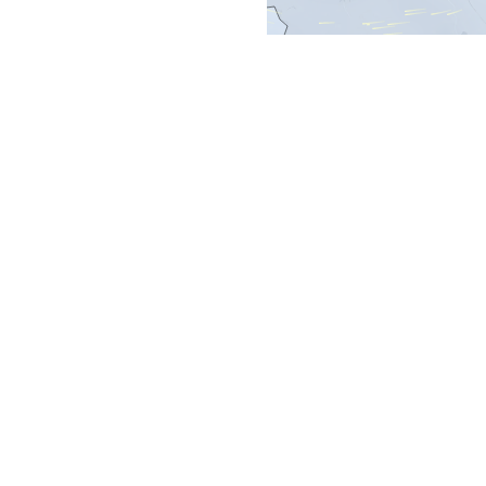
Häufig gestell
Welche Datenquelle
Unsere Windvorhersage 
ICON EU
-Modells. Die
und zukünftige Windverhä