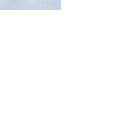
-Modells sowie des
DWD
ormationen über aktuelle