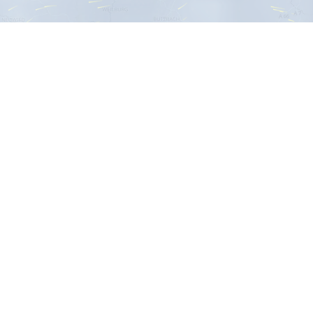
te Fragen (FAQ)
n werden für die Windvorhersage genutzt?
basiert auf den zuverlässigen Daten des
DWD ICON D2
 Winddaten werden in Echtzeit aktualisiert, um präzise Inf
ltnisse zu liefern.