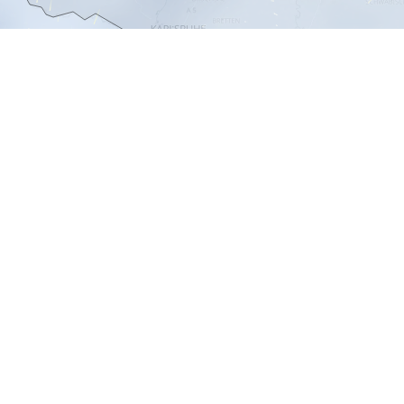
te Fragen (FAQ)
n werden für die Windvorhersage genutzt?
basiert auf den zuverlässigen Daten des
DWD ICON D2
 Winddaten werden in Echtzeit aktualisiert, um präzise Inf
ltnisse zu liefern.