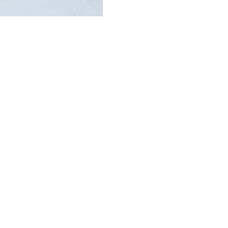
-Modells sowie des
DWD
ormationen über aktuelle