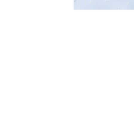
Häufig gestell
Welche Datenquelle
Unsere Windvorhersage 
ICON EU
-Modells. Die
und zukünftige Windverhä