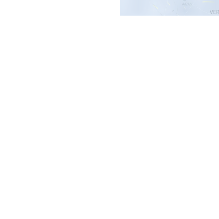
Häufig gestell
Welche Datenquelle
Unsere Windvorhersage 
ICON EU
-Modells. Die
und zukünftige Windverhä