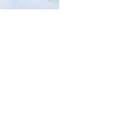
-Modells sowie des
DWD
ormationen über aktuelle