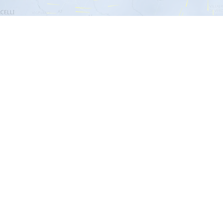
te Fragen (FAQ)
n werden für die Windvorhersage genutzt?
basiert auf den zuverlässigen Daten des
DWD ICON D2
 Winddaten werden in Echtzeit aktualisiert, um präzise Inf
ltnisse zu liefern.