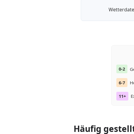
Wetterdate
G
0-2
H
6-7
E
11+
Häufig gestell