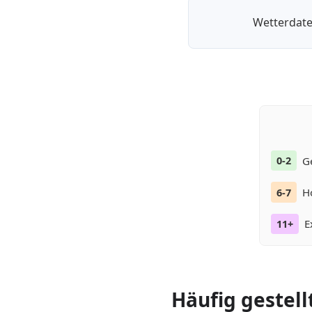
Wetterdate
G
0-2
H
6-7
E
11+
Häufig gestell