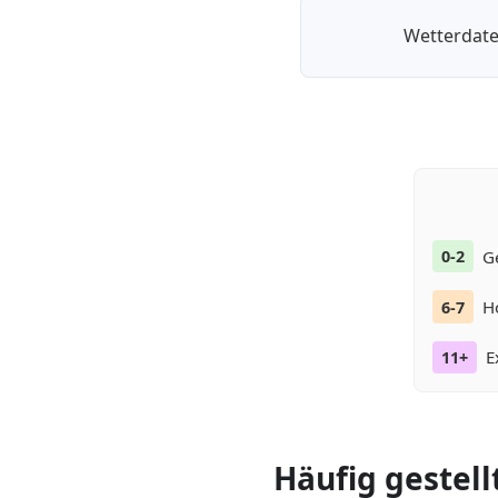
Wetterdate
G
0-2
H
6-7
E
11+
Häufig gestell