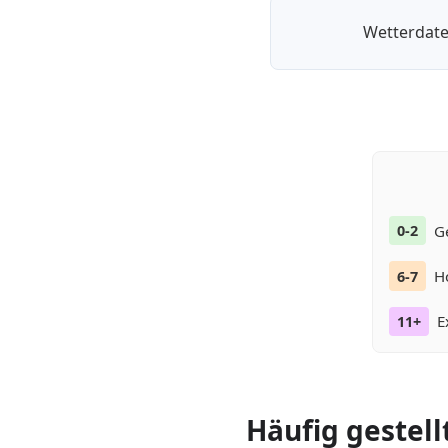
Wetterdate
G
0-2
H
6-7
E
11+
Häufig gestell