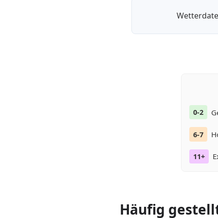
Wetterdate
G
0-2
H
6-7
E
11+
Häufig gestell