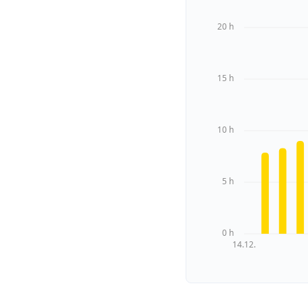
20 h
15 h
10 h
5 h
0 h
14.12.