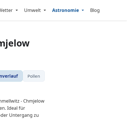
Wetter
Umwelt
Astronomie
Blog
hmjelow
nverlauf
Pollen
hmellwitz - Chmjelow
. Ideal für
oder Untergang zu