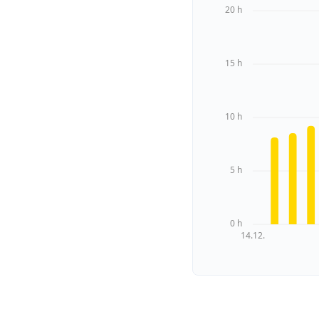
20 h
15 h
10 h
5 h
0 h
14.12.