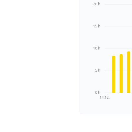
20 h
15 h
10 h
5 h
0 h
14.12.