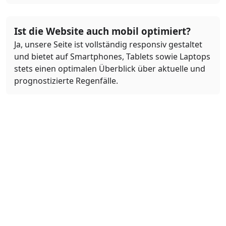
Ist die Website auch mobil optimiert?
Ja, unsere Seite ist vollständig responsiv gestaltet
und bietet auf Smartphones, Tablets sowie Laptops
stets einen optimalen Überblick über aktuelle und
prognostizierte Regenfälle.
Was bedeuten die Farben auf der
Regenkarte?
Die Farben auf der Regenkarte repräsentieren
verschiedene Intensitäten von Niederschlag.
Beispielsweise stehen verschiedene Blautöne für
leichte bis starke Regenfälle, während weitere
Farbabstufungen andere Formen des
Niederschlags, wie Schnee oder Hagel,
visualisieren. Die Legende auf der Karte erklärt im