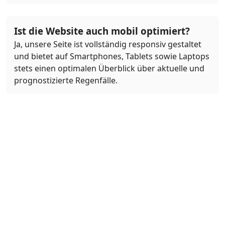
Ist die Website auch mobil optimiert?
Ja, unsere Seite ist vollständig responsiv gestaltet
und bietet auf Smartphones, Tablets sowie Laptops
stets einen optimalen Überblick über aktuelle und
prognostizierte Regenfälle.
Was bedeuten die Farben auf der
Regenkarte?
Die Farben auf der Regenkarte repräsentieren
verschiedene Intensitäten von Niederschlag.
Beispielsweise stehen verschiedene Blautöne für
leichte bis starke Regenfälle, während weitere
Farbabstufungen andere Formen des
Niederschlags, wie Schnee oder Hagel,
visualisieren. Die Legende auf der Karte erklärt im