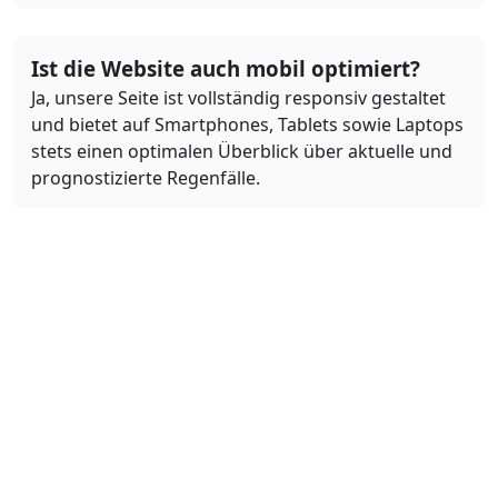
Ist die Website auch mobil optimiert?
Ja, unsere Seite ist vollständig responsiv gestaltet
und bietet auf Smartphones, Tablets sowie Laptops
stets einen optimalen Überblick über aktuelle und
prognostizierte Regenfälle.
Was bedeuten die Farben auf der
Regenkarte?
Die Farben auf der Regenkarte repräsentieren
verschiedene Intensitäten von Niederschlag.
Beispielsweise stehen verschiedene Blautöne für
leichte bis starke Regenfälle, während weitere
Farbabstufungen andere Formen des
Niederschlags, wie Schnee oder Hagel,
visualisieren. Die Legende auf der Karte erklärt im