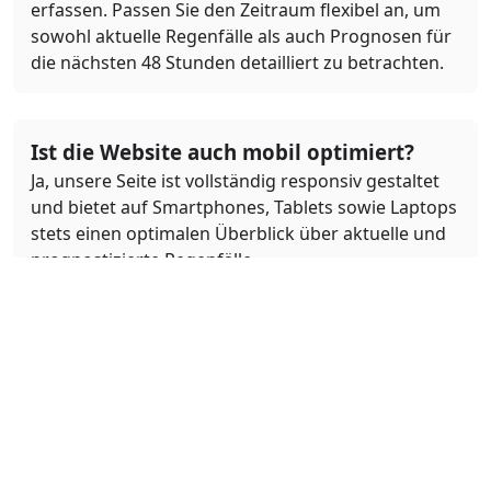
erfassen. Passen Sie den Zeitraum flexibel an, um
sowohl aktuelle Regenfälle als auch Prognosen für
die nächsten 48 Stunden detailliert zu betrachten.
Ist die Website auch mobil optimiert?
Ja, unsere Seite ist vollständig responsiv gestaltet
und bietet auf Smartphones, Tablets sowie Laptops
stets einen optimalen Überblick über aktuelle und
prognostizierte Regenfälle.
Was bedeuten die Farben auf der
Regenkarte?
Die Farben auf der Regenkarte repräsentieren
verschiedene Intensitäten von Niederschlag.
Beispielsweise stehen verschiedene Blautöne für
leichte bis starke Regenfälle, während weitere