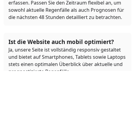
erfassen. Passen Sie den Zeitraum flexibel an, um
sowohl aktuelle Regenfälle als auch Prognosen für
die nächsten 48 Stunden detailliert zu betrachten.
Ist die Website auch mobil optimiert?
Ja, unsere Seite ist vollständig responsiv gestaltet
und bietet auf Smartphones, Tablets sowie Laptops
stets einen optimalen Überblick über aktuelle und
prognostizierte Regenfälle.
Was bedeuten die Farben auf der
Regenkarte?
Die Farben auf der Regenkarte repräsentieren
verschiedene Intensitäten von Niederschlag.
Beispielsweise stehen verschiedene Blautöne für
leichte bis starke Regenfälle, während weitere