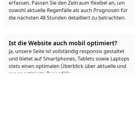
erfassen. Passen Sie den Zeitraum flexibel an, um
sowohl aktuelle Regenfälle als auch Prognosen für
die nächsten 48 Stunden detailliert zu betrachten.
Ist die Website auch mobil optimiert?
Ja, unsere Seite ist vollständig responsiv gestaltet
und bietet auf Smartphones, Tablets sowie Laptops
stets einen optimalen Überblick über aktuelle und
prognostizierte Regenfälle.
Was bedeuten die Farben auf der
Regenkarte?
Die Farben auf der Regenkarte repräsentieren
verschiedene Intensitäten von Niederschlag.
Beispielsweise stehen verschiedene Blautöne für
leichte bis starke Regenfälle, während weitere