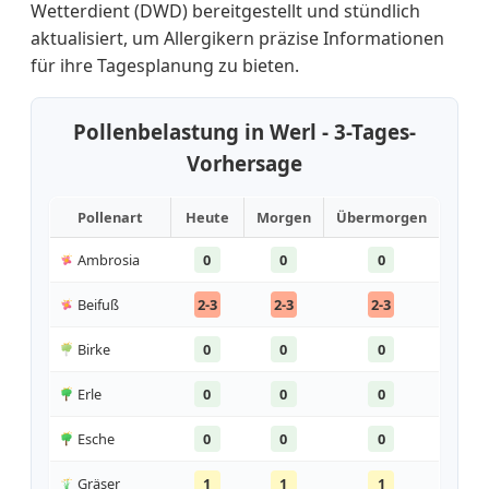
Wetterdient (DWD) bereitgestellt und stündlich
aktualisiert, um Allergikern präzise Informationen
für ihre Tagesplanung zu bieten.
Pollenbelastung in Werl - 3-Tages-
Vorhersage
Pollenart
Heute
Morgen
Übermorgen
Ambrosia
0
0
0
Beifuß
2-3
2-3
2-3
Birke
0
0
0
Erle
0
0
0
Esche
0
0
0
Gräser
1
1
1