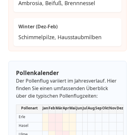
Ambrosia, Beifuß, Brennnessel
Winter (Dez-Feb)
Schimmelpilze, Hausstaubmilben
Pollenkalender
Der Pollenflug variiert im Jahresverlauf. Hier
finden Sie einen umfassenden Überblick
über die typischen Pollenflugzeiten:
Pollenart
Jan
Feb
Mär
Apr
Mai
Jun
Jul
Aug
Sep
Okt
Nov
Dez
Erle
Hasel
Ulme