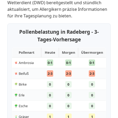
Wetterdient (DWD) bereitgestellt und stündlich
aktualisiert, um Allergikern präzise Informationen
für ihre Tagesplanung zu bieten.
Pollenbelastung in Radeberg - 3-
Tages-Vorhersage
Pollenart
Heute
Morgen
Übermorgen
Ambrosia
0-1
0-1
0-1
Beifuß
2-3
2-3
2-3
Birke
0
0
0
Erle
0
0
0
Esche
0
0
0
Gräser
1
1
1