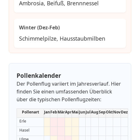
Ambrosia, Beifuß, Brennnessel
Winter (Dez-Feb)
Schimmelpilze, Hausstaubmilben
Pollenkalender
Der Pollenflug variiert im Jahresverlauf. Hier
finden Sie einen umfassenden Überblick
über die typischen Pollenflugzeiten:
Pollenart
Jan
Feb
Mär
Apr
Mai
Jun
Jul
Aug
Sep
Okt
Nov
Dez
Erle
Hasel
Ulme