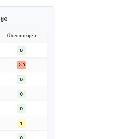
age
Übermorgen
0
2-3
0
0
0
1
0