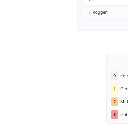
Roggen
Kei
0
Ger
1
Mit
2
Hoh
3