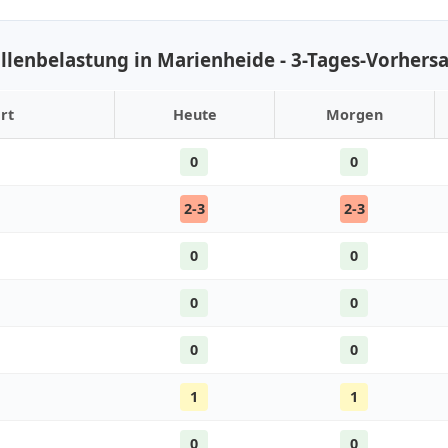
llenbelastung in Marienheide - 3-Tages-Vorhers
rt
Heute
Morgen
0
0
2-3
2-3
0
0
0
0
0
0
1
1
0
0