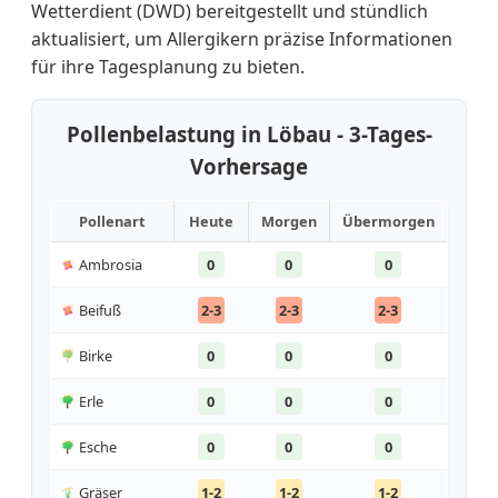
Wetterdient (DWD) bereitgestellt und stündlich
aktualisiert, um Allergikern präzise Informationen
für ihre Tagesplanung zu bieten.
Pollenbelastung in Löbau - 3-Tages-
Vorhersage
Pollenart
Heute
Morgen
Übermorgen
Ambrosia
0
0
0
Beifuß
2-3
2-3
2-3
Birke
0
0
0
Erle
0
0
0
Esche
0
0
0
Gräser
1-2
1-2
1-2