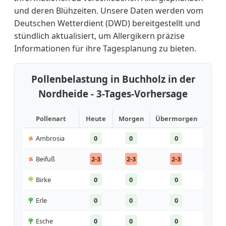
und deren Blühzeiten. Unsere Daten werden vom
Deutschen Wetterdient (DWD) bereitgestellt und
stündlich aktualisiert, um Allergikern präzise
Informationen für ihre Tagesplanung zu bieten.
Pollenbelastung in Buchholz in der
Nordheide - 3-Tages-Vorhersage
Pollenart
Heute
Morgen
Übermorgen
Ambrosia
0
0
0
Beifuß
2-3
2-3
2-3
Birke
0
0
0
Erle
0
0
0
Esche
0
0
0