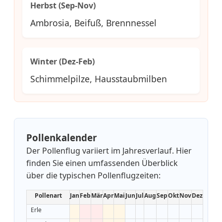
Herbst (Sep-Nov)
Ambrosia, Beifuß, Brennnessel
Winter (Dez-Feb)
Schimmelpilze, Hausstaubmilben
Pollenkalender
Der Pollenflug variiert im Jahresverlauf. Hier
finden Sie einen umfassenden Überblick
über die typischen Pollenflugzeiten:
Pollenart
Jan
Feb
Mär
Apr
Mai
Jun
Jul
Aug
Sep
Okt
Nov
Dez
Erle