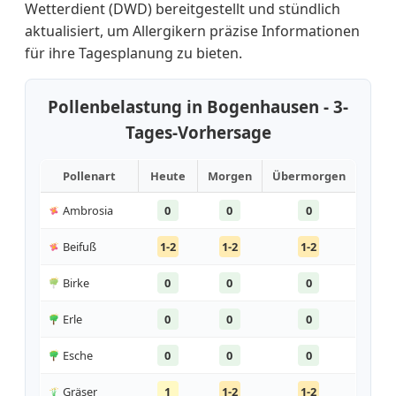
Wetterdient (DWD) bereitgestellt und stündlich
aktualisiert, um Allergikern präzise Informationen
für ihre Tagesplanung zu bieten.
Pollenbelastung in Bogenhausen - 3-
Tages-Vorhersage
Pollenart
Heute
Morgen
Übermorgen
Ambrosia
0
0
0
Beifuß
1-2
1-2
1-2
Birke
0
0
0
Erle
0
0
0
Esche
0
0
0
Gräser
1
1-2
1-2