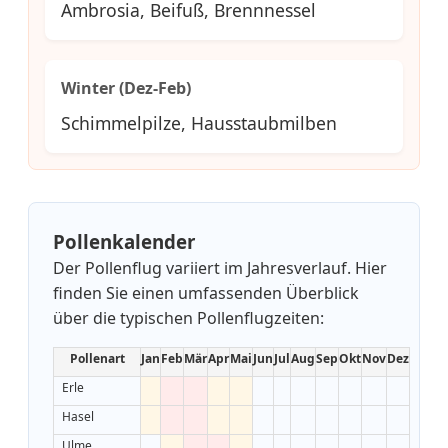
Ambrosia, Beifuß, Brennnessel
Winter (Dez-Feb)
Schimmelpilze, Hausstaubmilben
Pollenkalender
Der Pollenflug variiert im Jahresverlauf. Hier
finden Sie einen umfassenden Überblick
über die typischen Pollenflugzeiten:
Pollenart
Jan
Feb
Mär
Apr
Mai
Jun
Jul
Aug
Sep
Okt
Nov
Dez
Erle
Hasel
Ulme