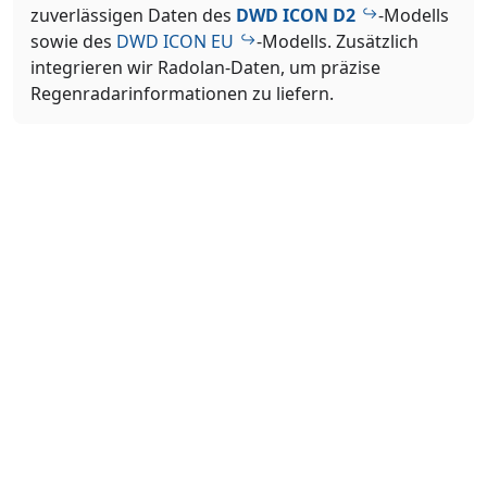
zuverlässigen Daten des
DWD ICON D2
-Modells
sowie des
DWD ICON EU
-Modells. Zusätzlich
integrieren wir Radolan-Daten, um präzise
Regenradarinformationen zu liefern.
Wie häufig werden die Wetterdaten
aktualisiert?
Die Wetterdaten werden mehrmals stündlich
aktualisiert, sodass Sie stets die aktuellsten
Informationen zu Gewittern erhalten.
Wie genau ist die Gewitterprognose?
Unsere Prognose basiert auf modernen
Wettermodellen und Echtzeitdaten. Trotz
fortschrittlicher Technik können lokale und