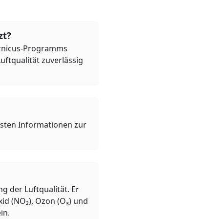
zt?
pernicus-Programms
ftqualität zuverlässig
llsten Informationen zur
g der Luftqualität. Er
xid (NO₂), Ozon (O₃) und
in.