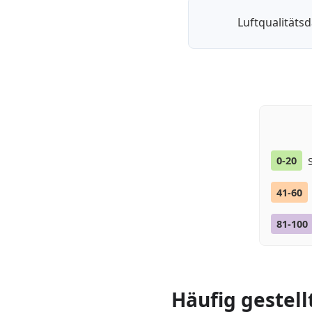
Luftqualitäts
0-20
41-60
81-100
Häufig gestell