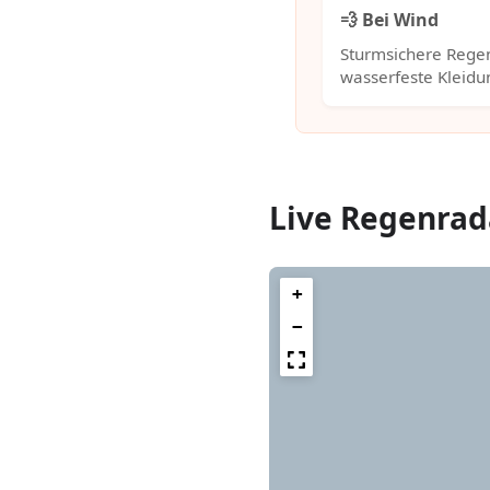
💨 Bei Wind
Sturmsichere Rege
wasserfeste Kleidu
Live Regenrad
+
−