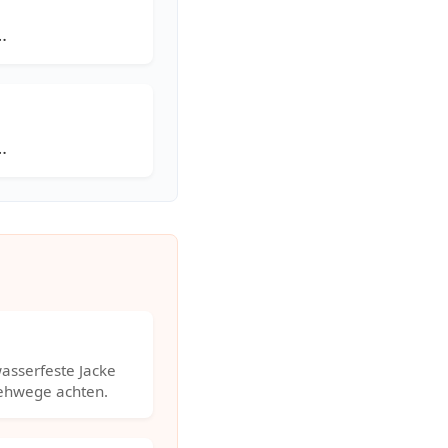
…
…
asserfeste Jacke
Gehwege achten.