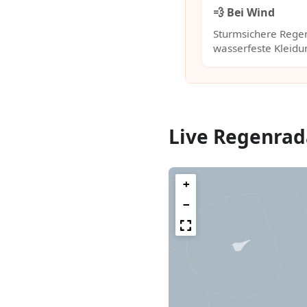
💨 Bei Wind
Sturmsichere Rege
wasserfeste Kleidu
Live Regenrad
+
−