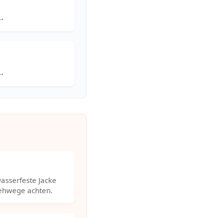
…
…
asserfeste Jacke
Gehwege achten.