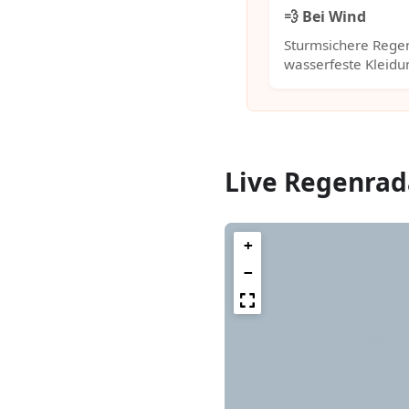
💨 Bei Wind
Sturmsichere Rege
wasserfeste Kleidu
Live Regenrad
+
−