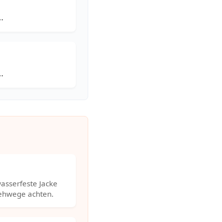
…
…
asserfeste Jacke
Gehwege achten.