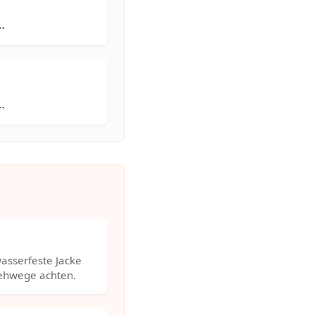
…
…
asserfeste Jacke
Gehwege achten.