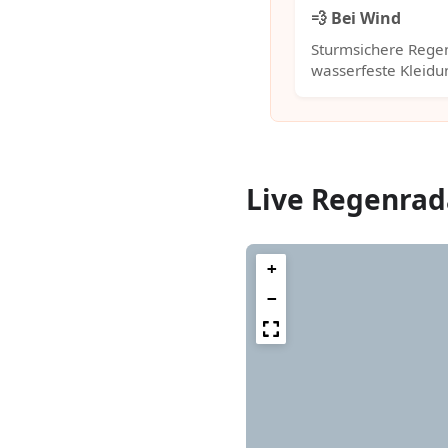
💨 Bei Wind
Sturmsichere Rege
wasserfeste Kleidu
Live Regenrad
+
−